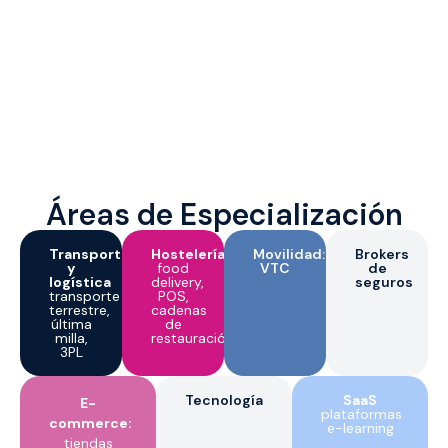
Áreas de Especialización
Transporte
Hostelería:
Movilidad:
Brokers
y
food
VTC
de
logística
delivery,
seguros
transporte
POS,
terrestre,
cadenas
última
de
milla,
restauración
3PL
Tecnología
SaaS
E-
plataformas
commerce:
e-learning
tiendas