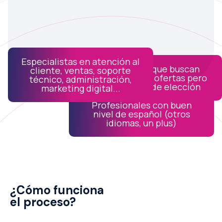
Especialistas en atención al
Freelancers
que buscan
cliente, ventas, soporte
estabilidad de ofertas pero
técnico, administración,
con libertad de elección
marketing digital...
Profesionales con buen
nivel de español (otros
idiomas, un plus)
¿Cómo funciona
el proceso?