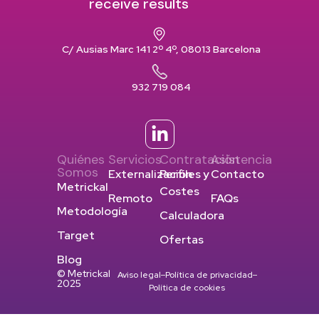
receive results
C/ Ausias Marc 141 2º 4º, 08013 Barcelona
932 719 084
Quiénes
Servicios
Contratación
Asistencia
Somos
Externalización
Perfiles y
Contacto
Metrickal
Costes
Remoto
FAQs
Metodología
Calculadora
Target
Ofertas
Blog
© Metrickal
Aviso legal
Política de privacidad
2025
Política de cookies