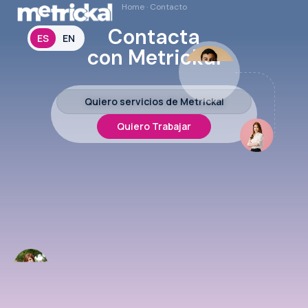
Home
·
Contacto
Contacta
ES
EN
con Metrickal
Quiero servicios de Metrickal
Quiero Trabajar