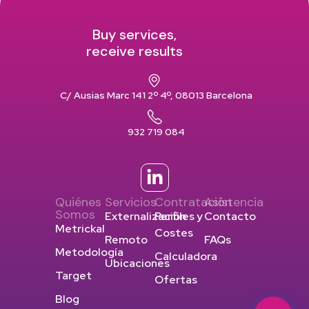
Buy services,
receive results
C/ Ausias Marc 141 2º 4º, 08013 Barcelona
932 719 084
Quiénes
Servicios
Contratación
Asistencia
Somos
Externalización
Perfiles y
Contacto
Metrickal
Costes
Remoto
FAQs
Metodología
Calculadora
Ubicaciones
Target
Ofertas
Blog