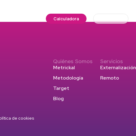
Ofertas
Blog
Calculadora
Contacto
Quiénes Somos
Servicios
Metrickal
Externalización
Metodología
Remoto
Target
Blog
olítica de cookies