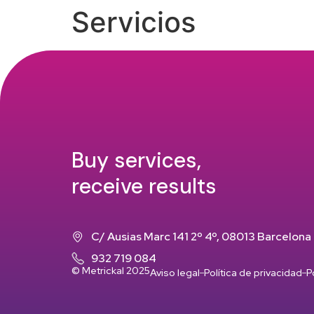
Servicios
Quiénes Somos
Servicios
Perfiles y Costes
Buy services,
receive results
C/ Ausias Marc 141 2º 4º, 08013 Barcelona
932 719 084
© Metrickal 2025
Aviso legal
Política de privacidad
P